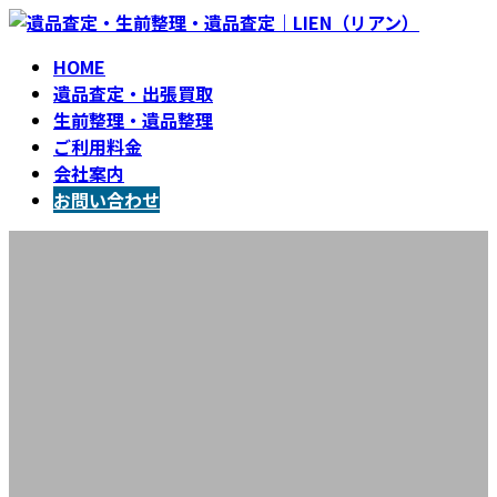
コ
ナ
ン
ビ
HOME
テ
ゲ
遺品査定・出張買取
ン
ー
生前整理・遺品整理
ツ
シ
ご利用料金
へ
ョ
会社案内
ス
ン
お問い合わせ
キ
に
ッ
移
お知らせ
プ
動